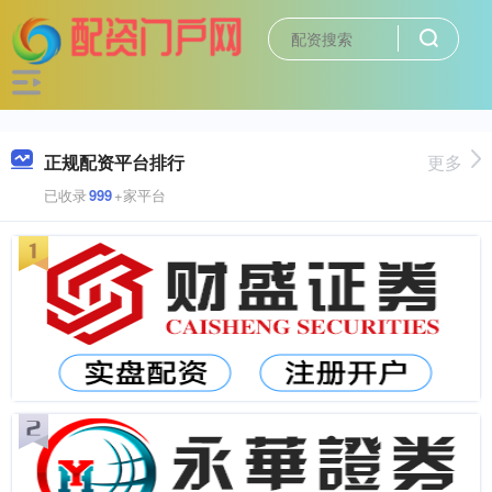
正规配资平台排行
更多
已收录
999
+家平台