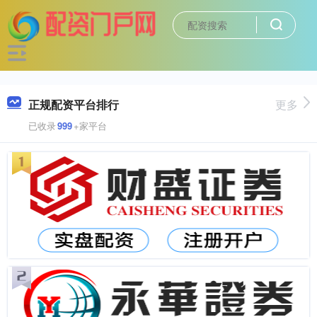
正规配资平台排行
更多
已收录
999
+家平台