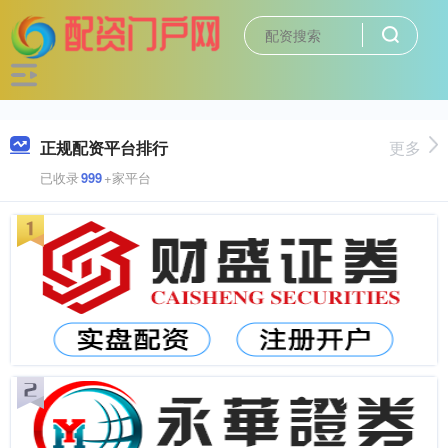
正规配资平台排行
更多
已收录
999
+家平台