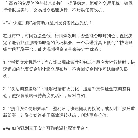
* **高效的交易体验与技术支持**：提供稳定、流畅的交易系统，确保
行情数据实时、交易指令迅速执行，不贻误任何战机。
### “快速到账”如何助力温州投资者抢占先机？
在股市中，时间就是金钱。行情爆发时，资金能否即时到位，直接决
定了能否抓住那转瞬即逝的入场机会。一个承诺并真正做到“**快速到
账**”的配资平台，能为温州投资者带来决定性优势：
1. **捕捉突发机遇**：当市场出现政策性利好或个股突发性行情时，快
速追加的配资资金能让您立即布局，不再因资金周转问题而错失良
机。
2. **灵活调整策略**：能够根据市场变化，迅速补充保证金或调整持
仓，使投资策略保持高度灵活性，应对自如。
3. **提升资金使用效率**：盈利后可快速提现再投资，或及时止损后重
新部署，让资金始终处于高效运转状态，创造更多价值。
### 如何甄别真正安全可靠的温州配资平台？