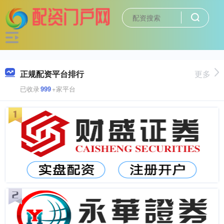
正规配资平台排行
更多
已收录
999
+家平台