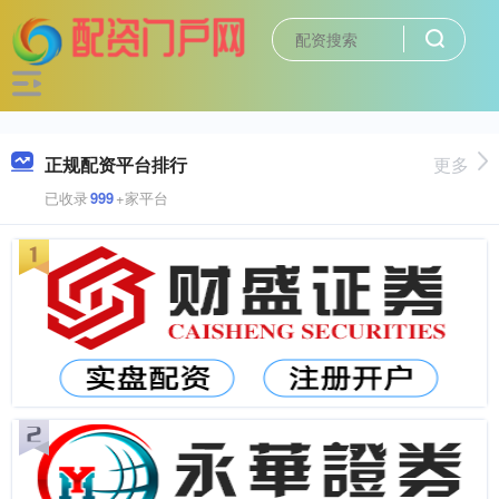
正规配资平台排行
更多
已收录
999
+家平台