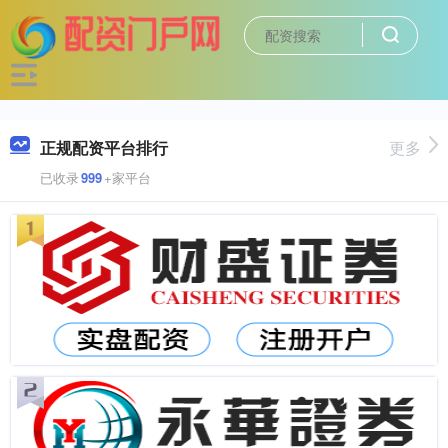
正规配资平台排行
更多
已收录
999
+家平台