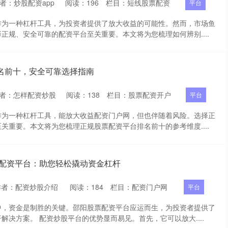
者：炒股配资app
阅读：
196
栏目：
短线股票配资
平台
作为一种杠杆工具，为投资者提供了放大收益的可能性。然而，市场鱼
正规、安全可靠的配资平台至关重要。本文将为您梳理如何辨别....
名前十，安全可靠选择指南
者：怎样配资炒股
阅读：
138
栏目：
股票配资开户
平台
作为一种杠杆工具，能放大收益配资门户网，但也伴随着风险。选择正
关重要。本文将为您梳理正规股票配资平台排名前十的参考维度....
票配资平台：助您轻松撬动资金杠杆
作者：配资炒股介绍
阅读：
184
栏目：
配资门户网
平台
中，资金是制胜的关键。邵阳股票配资平台应运而生，为投资者提供了
解决方案。 配资炒股平台的优势显而易见。首先，它可以放大....