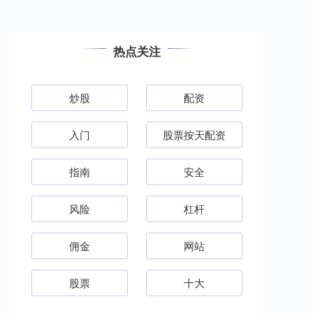
热点关注
炒股
配资
入门
股票按天配资
指南
安全
风险
杠杆
佣金
网站
股票
十大