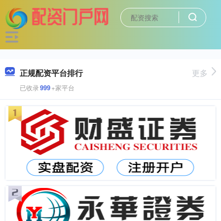
正规配资平台排行
更多
已收录
999
+家平台